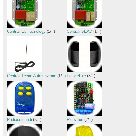
Centrali Eb Tecnology
(
1
/
-
)
Centrali SEAV
(
1
/
-
)
Centrali Tecno Automazione
(
1
/
-
)
Fotocellule
(
3
/
-
)
Radiocomandi
(
2
/
-
)
Ricevitori
(
2
/
-
)