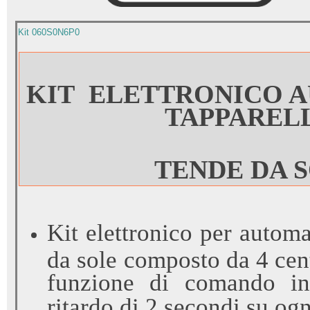
Kit 060S0N6P0
..
KIT
ELETTRONICO 
TAPPARELL
..
TENDE DA 
Kit elettronico per autom
da sole composto da 4 cent
funzione di comando in
ritardo di 2 secondi su og