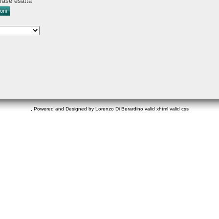
rase esatta
, Powered and Designed by Lorenzo Di Berardino
valid xhtml
valid css