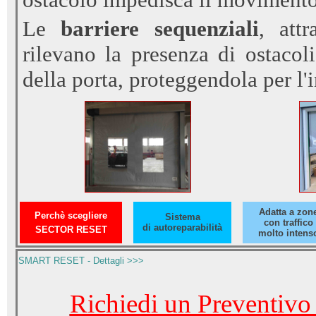
Le
barriere sequenziali
, attr
rilevano la presenza di ostacoli
della porta, proteggendola per l'
Adatta a zon
Perchè scegliere
Sistema
con
traffico
di
autoreparabilità
SECTOR RESET
molto
intens
SMART RESET - Dettagli >>>
Richiedi un Preventiv