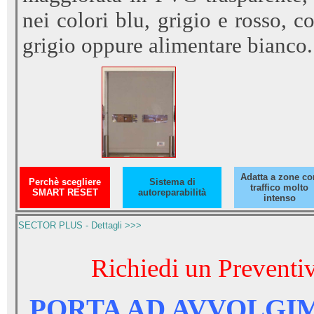
nei colori blu, grigio e rosso, c
grigio oppure alimentare bianco.
Adatta a zone co
Perchè scegliere
Sistema di
traffico molto
SMART RESET
autoreparabilità
intenso
SECTOR PLUS - Dettagli >>>
Richiedi un Preventiv
PORTA AD AVVOLGI